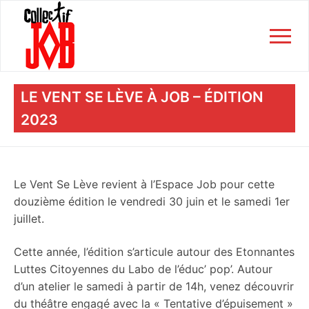
Aller
au
contenu
LE VENT SE LÈVE À JOB – ÉDITION
2023
Accueil
Collectif Job ?
Le Vent Se Lève revient à l’Espace Job pour cette
Soutenir
douzième édition le vendredi 30 juin et le samedi 1er
juillet.
Engagements
Actualités
Cette année, l’édition s’articule autour des Etonnantes
Luttes Citoyennes du Labo de l’éduc’ pop’. Autour
Les événements
d’un atelier le samedi à partir de 14h, venez découvrir
du théâtre engagé avec la « Tentative d’épuisement »