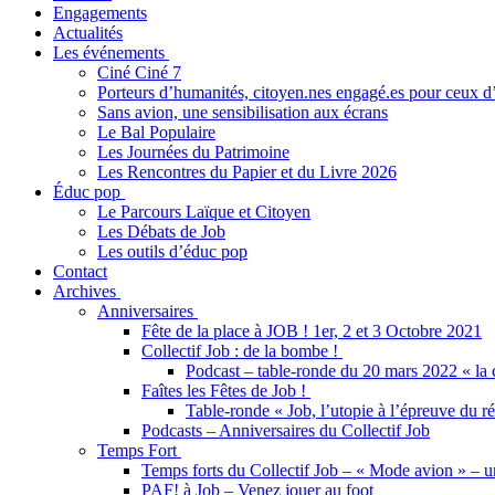
Engagements
Actualités
Les événements
Ciné Ciné 7
Porteurs d’humanités, citoyen.nes engagé.es pour ceux d’i
Sans avion, une sensibilisation aux écrans
Le Bal Populaire
Les Journées du Patrimoine
Les Rencontres du Papier et du Livre 2026
Éduc pop
Le Parcours Laïque et Citoyen
Les Débats de Job
Les outils d’éduc pop
Contact
Archives
Anniversaires
Fête de la place à JOB ! 1er, 2 et 3 Octobre 2021
Collectif Job : de la bombe !
Podcast – table-ronde du 20 mars 2022 « la 
Faîtes les Fêtes de Job !
Table-ronde « Job, l’utopie à l’épreuve du ré
Podcasts – Anniversaires du Collectif Job
Temps Fort
Temps forts du Collectif Job – « Mode avion » – u
PAF! à Job – Venez jouer au foot