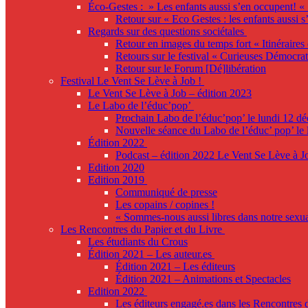
Éco-Gestes : » Les enfants aussi s’en occupent! «
Retour sur « Eco Gestes : les enfants aussi s
Regards sur des questions sociétales
Retour en images du temps fort « Itinéraires 
Retours sur le festival « Curieuses Démocrat
Retour sur le Forum [Dé]libération
Festival Le Vent Se Lève à Job !
Le Vent Se Lève à Job – édition 2023
Le Labo de l’éduc’pop’
Prochain Labo de l’éduc’pop’ le lundi 12 d
Nouvelle séance du Labo de l’éduc’ pop’ le l
Édition 2022
Podcast – édition 2022 Le Vent Se Lève à J
Edition 2020
Edition 2019
Communiqué de presse
Les copains / copines !
« Sommes-nous aussi libres dans notre sexual
Les Rencontres du Papier et du Livre
Les étudiants du Crous
Édition 2021 – Les auteur.es
Édition 2021 – Les éditeurs
Édition 2021 – Animations et Spectacles
Edition 2022
Les éditeurs engagé.es dans les Rencontres 