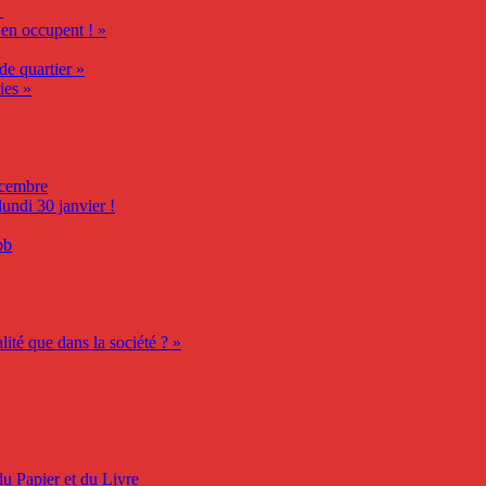
’en occupent ! »
de quartier »
ies »
écembre
undi 30 janvier !
ob
ité que dans la société ? »
du Papier et du Livre