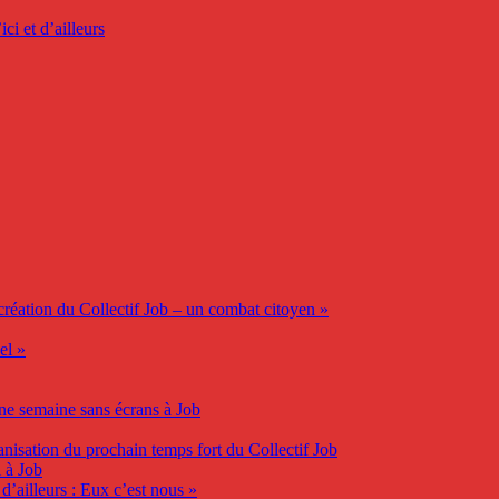
ci et d’ailleurs
création du Collectif Job – un combat citoyen »
el »
ne semaine sans écrans à Job
anisation du prochain temps fort du Collectif Job
 à Job
d’ailleurs : Eux c’est nous »