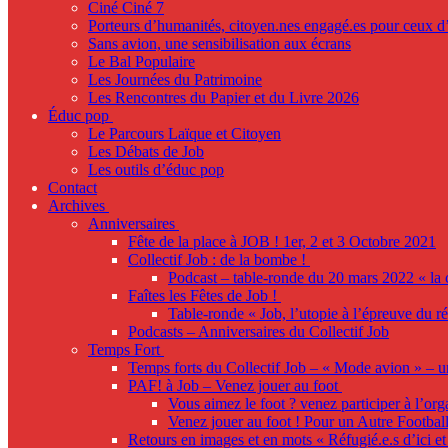
Ciné Ciné 7
Porteurs d’humanités, citoyen.nes engagé.es pour ceux d’i
Sans avion, une sensibilisation aux écrans
Le Bal Populaire
Les Journées du Patrimoine
Les Rencontres du Papier et du Livre 2026
Éduc pop
Le Parcours Laïque et Citoyen
Les Débats de Job
Les outils d’éduc pop
Contact
Archives
Anniversaires
Fête de la place à JOB ! 1er, 2 et 3 Octobre 2021
Collectif Job : de la bombe !
Podcast – table-ronde du 20 mars 2022 « la 
Faîtes les Fêtes de Job !
Table-ronde « Job, l’utopie à l’épreuve du ré
Podcasts – Anniversaires du Collectif Job
Temps Fort
Temps forts du Collectif Job – « Mode avion » – u
PAF! à Job – Venez jouer au foot
Vous aimez le foot ? venez participer à l’org
Venez jouer au foot ! Pour un Autre Football
Retours en images et en mots « Réfugié.e.s d’ici et 