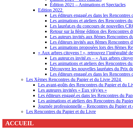
Édition 2021 – Animations et Spectacles
Edition 2022
Les éditeurs engagé.es dans les Rencontres 
Les animations et ateliers des Rencontres du
Les lauréat.es du concours de nouvelles C
Retour sur la 8ème édition des Rencontres d
Les auteurs invités aux 8èmes Rencontres du
Les éditeurs invités aux 8èmes Rencontres d
Les animations proposées lors des 8èmes Re
« Aux arbres citoyens ! », retrouvez l’intégralité d
Les auteur.es invité.es – « Aux arbres citoye
Les animations et ateliers des Rencontres du
Découvrez les nouvelles lauréates du Prix 
Les éditeurs engagé.es dans les Rencontres 
Les Xèmes Rencontres du Papier et du Livre 2024
Les avant-goûts des Rencontres du Papier et du Li
Les auteures invitées « Eux vi(v)es »
Les éditeurs engagé.es dans les Rencontres du Papi
Les animations et ateliers des Rencontres du Papier
Journée professionnelle – Rencontres du Papier et
Les Rencontres du Papier et du Livre
ACCUEIL