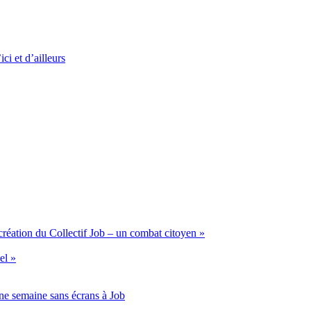
ci et d’ailleurs
création du Collectif Job – un combat citoyen »
el »
ne semaine sans écrans à Job