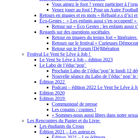
Vous aimez le foot ? venez participer à l’org
Venez jouer au foot ! Pour un Autre Football
Retours en images et en mots « Réfugié.e.s d’ici et 
Éco-Gestes : » Les enfants aussi s’en occupent! «
Retour sur « Eco Gestes : les enfants aussi s
Regards sur des questions sociétales
Retour en images du temps fort « Itinéraires 
Retours sur le festival « Curieuses Démocrat
Retour sur le Forum [Dé]libération
Festival Le Vent Se Lève à Job !
Le Vent Se Lève à Job – édition 2023
Le Labo de l’éduc’pop’
Prochain Labo de l’éduc’pop’ le lundi 12 d
Nouvelle séance du Labo de l’éduc’ pop’ le l
Édition 2022
Podcast – édition 2022 Le Vent Se Lève à J
Edition 2020
Edition 2019
Communiqué de presse
Les copains / copines !
« Sommes-nous aussi libres dans notre sexual
Les Rencontres du Papier et du Livre
Les étudiants du Crous
Édition 2021 – Les auteur.es
Édition 2021 – Les éditeurs