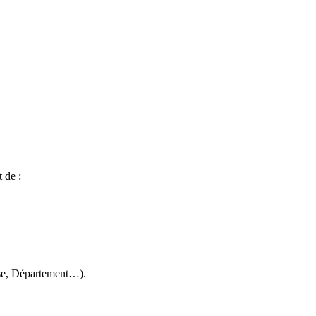
t de :
ouse, Département…).