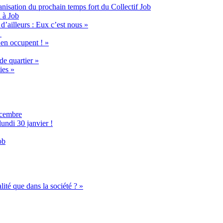
anisation du prochain temps fort du Collectif Job
 à Job
d’ailleurs : Eux c’est nous »
’en occupent ! »
de quartier »
ies »
écembre
undi 30 janvier !
ob
ité que dans la société ? »